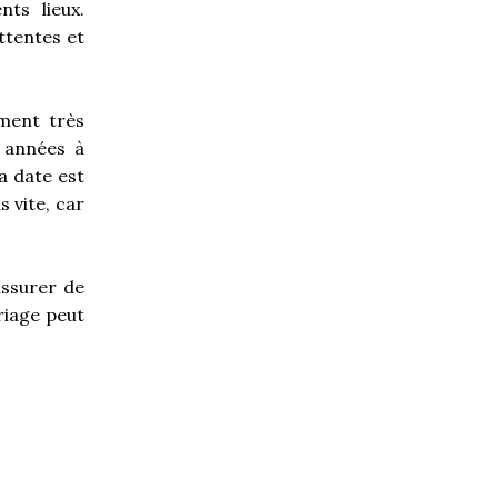
ts lieux.
ttentes et
ment très
 années à
la date est
 vite, car
assurer de
riage peut