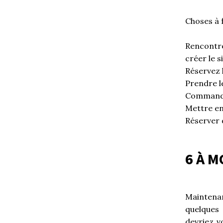
Choses à f
Rencontre
créer le 
Réservez 
Prendre le
Commande
Mettre en
Réserver d
6 À M
Maintenan
quelques
devriez v