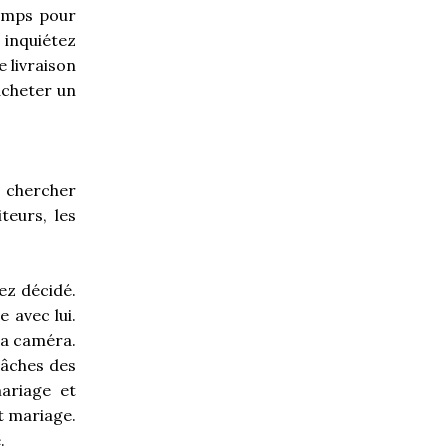
emps pour
s inquiétez
 livraison
acheter un
 chercher
teurs, les
ez décidé.
 avec lui.
la caméra.
tâches des
ariage et
ut mariage.
.