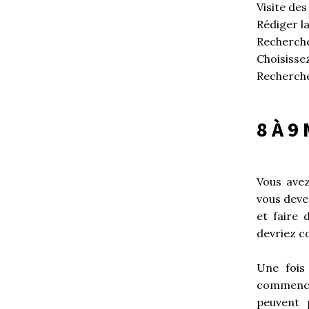
Visite des
Rédiger la
Recherche
Choisisse
Recherche
8 À 9
Vous avez
vous devez
et faire 
devriez c
Une fois
commence
peuvent 