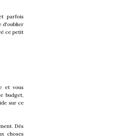
t parfois
e d'oublier
éé ce petit
e et vous
re budget,
ide sur ce
ement. Dès
ux choses