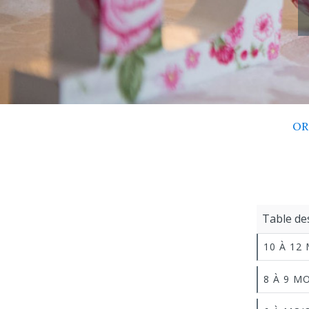
OR
Table de
10 À 12
8 À 9 M