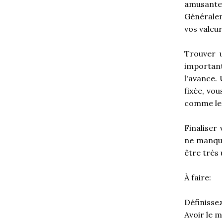
amusante
Généralem
vos valeur
Trouver 
importan
l'avance. 
fixée, vo
comme les 
Finaliser
ne manque
être très 
À faire:
Définisse
Avoir le 