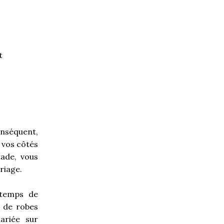
t
onséquent,
à vos côtés
tade, vous
riage.
 temps de
 de robes
ariée sur