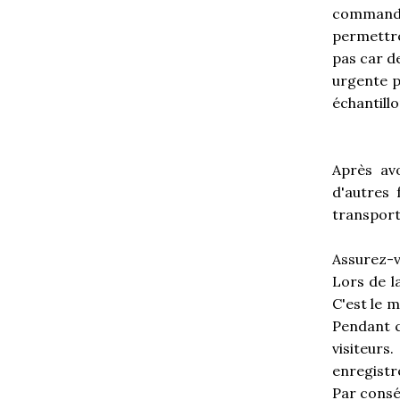
commande
permettre 
pas car d
urgente p
échantill
Après av
d'autres 
transporte
Assurez-v
Lors de l
C'est le 
Pendant c
visiteur
enregistre
Par conséq